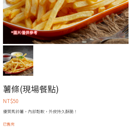
薯條(現場餐點)
NT$
50
優質馬鈴薯，內部鬆軟，外皮持久酥脆！
已售完